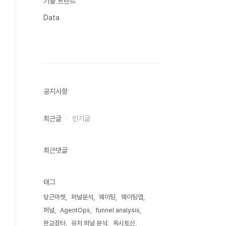
기술 트렌드
Data
공지사항
최근글
인기글
최근댓글
태그
당근마켓
퍼널분석
웨이팅
웨이팅앱
퍼널
AgentOps
funnel analysis
판교장터
유저 퍼널 분석
옥시토신