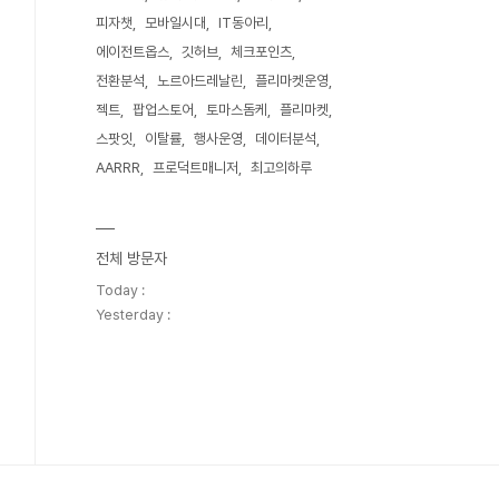
피자챗
모바일시대
IT동아리
에이전트옵스
깃허브
체크포인츠
전환분석
노르아드레날린
플리마켓운영
젝트
팝업스토어
토마스돔케
플리마켓
스팟잇
이탈률
행사운영
데이터분석
AARRR
프로덕트매니저
최고의하루
전체 방문자
Today :
Yesterday :