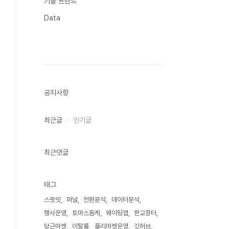
기술 트렌드
Data
공지사항
최근글
인기글
최근댓글
태그
스팟잇
퍼널
전환분석
데이터분석
행사운영
토마스돔케
웨이팅앱
판교장터
당근마켓
이탈률
플리마켓운영
깃허브