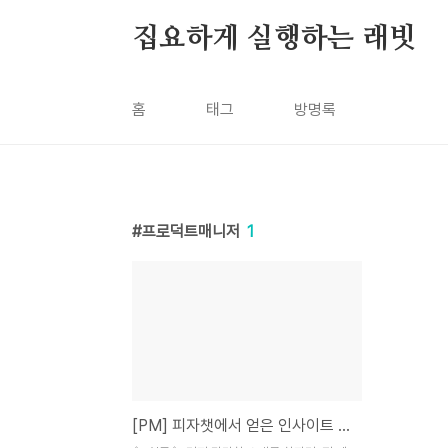
본문 바로가기
집요하게 실행하는 래빗
홈
태그
방명록
프로덕트매니저
1
[PM] 피자챗에서 얻은 인사이트 4가지