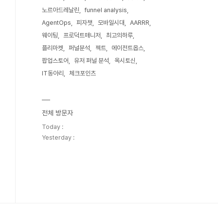
노르아드레날린
funnel analysis
AgentOps
피자챗
모바일시대
AARRR
웨이팅
프로덕트매니저
최고의하루
플리마켓
퍼널분석
젝트
에이전트옵스
팝업스토어
유저 퍼널 분석
옥시토신
IT동아리
체크포인츠
전체 방문자
Today :
Yesterday :