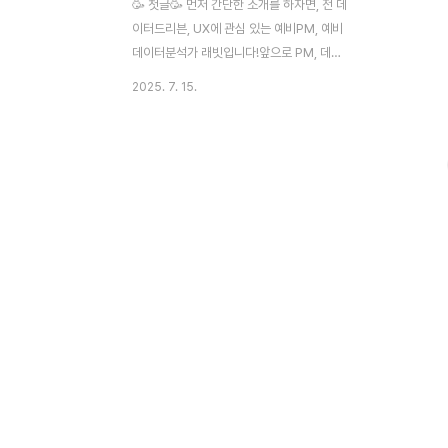
🥳 첫글🥳 먼저 간단한 소개를 하자면, 전 데
이터드리븐, UX에 관심 있는 예비PM, 예비
데이터분석가 래빗입니다!앞으로 PM, 데이
터 분석, UX기획, 팀 협력, 자기계발 등에 관
2025. 7. 15.
한 스토리와 인사이트, 썰을 풀러 티스토리에
방문할 예정입니다 :) 저번주 주말에는 제가
속해있는 동아리에서 주최한 피자챗에 다녀
왔습니다. 아래 제가 깨달은 점, 그리고 여러
직군과 소통하며 얻은 인사이트를 정리해보
았습니다! 저처럼 PM에 관심 많으신 분들
(환영합니다😉)!! 제가 아래처럼 적어봤는데,
이외에도 활동하면서 얻은 인사이트 있다면
댓글로 공유 부탁드립니다~! #말로 내뱉을수
록 성장한다#글로 정리할수록 성장한다 1️⃣
용어는 같아도 해석이 다르다 기획서에 적힌
'검색 기능'이 디자이너에겐 UI/UX, 개발자
에겐..