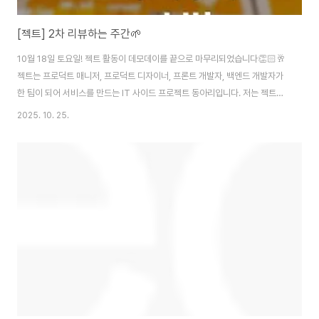
[젝트] 2차 리뷰하는 주간🌱
10월 18일 토요일! 젝트 활동이 데모데이를 끝으로 마무리되었습니다👏🏻🥂
젝트는 프로덕트 매니저, 프로덕트 디자이너, 프론트 개발자, 백엔드 개발자가
한 팀이 되어 서비스를 만드는 IT 사이드 프로젝트 동아리입니다. 저는 젝트에
서 팝업스토어 웨이팅 서비스 '스팟잇'을 만들었습니다.스팟잇 바로 가기👉🏻
2025. 10. 25.
https://www.spotit.co.kr/ 스팟잇 Spot It!지금, 이 순간의 핫플을 스팟
잇!www.spotit.co.kr더보기'행사를 열려고 하는데 사람이 어느정도 올지 감
이안와요.. 한편으론 너무 몰려 관리가 안될까 봐 걱정돼요😥' 플리마켓, 팝업
스토어, 부스 운영하시는 분이라면 한 번쯤 이런 고민 있으시죠?한정된 공간,
짧은 시간 안에 몰리는 인파.대기줄은 길어지고, 고객은 불편해하..