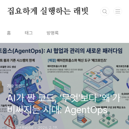
본문 바로가기
집요하게 실행하는 래빗
홈
태그
방명록
기술 트렌드
AI가 짠 코드, '무엇'보다 '왜'가
비싸지는 시대: AgentOps
by DoBit Rabbit
2026. 2. 19.