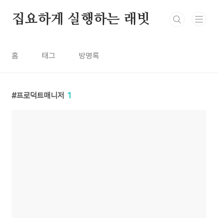
본문 바로가기
집요하게 실행하는 래빗
홈
태그
방명록
프로덕트매니저
1