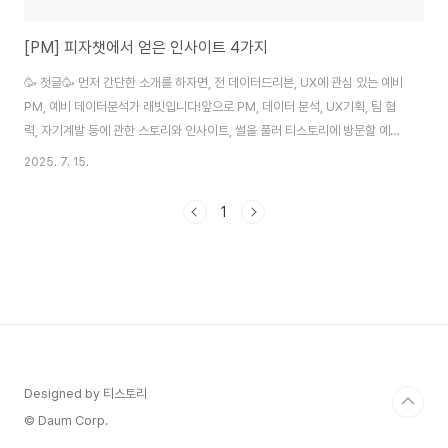
[PM] 피자챗에서 얻은 인사이트 4가지
🥳 첫글🥳 먼저 간단한 소개를 하자면, 전 데이터드리븐, UX에 관심 있는 예비
PM, 예비 데이터분석가 래빗입니다!앞으로 PM, 데이터 분석, UX기획, 팀 협
력, 자기계발 등에 관한 스토리와 인사이트, 썰을 풀러 티스토리에 방문할 예정
입니다 :) 저번주 주말에는 제가 속해있는 동아리에서 주최한 피자챗에 다녀왔
2025. 7. 15.
습니다. 아래 제가 깨달은 점, 그리고 여러 직군과 소통하며 얻은 인사이트를 정
리해보았습니다! 저처럼 PM에 관심 많으신 분들 (환영합니다😉)!! 제가 아래
1
처럼 적어봤는데, 이외에도 활동하면서 얻은 인사이트 있다면 댓글로 공유 부
탁드립니다~! #말로 내뱉을수록 성장한다#글로 정리할수록 성장한다 1️⃣ 용
어는 같아도 해석이 다르다 기획서에 적힌 '검색 기능'이 디자이너에겐 UI/UX,
개발자에겐..
Designed by 티스토리
© Daum Corp.