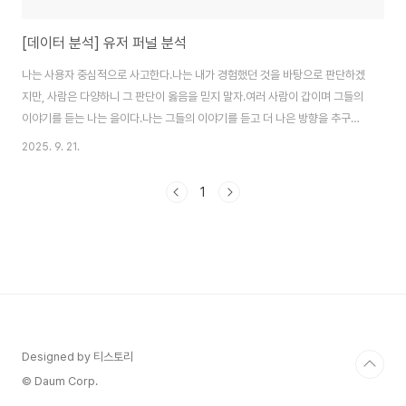
[데이터 분석] 유저 퍼널 분석
나는 사용자 중심적으로 사고한다.나는 내가 경험했던 것을 바탕으로 판단하겠
지만, 사람은 다양하니 그 판단이 옳음을 믿지 말자.여러 사람이 갑이며 그들의
이야기를 듣는 나는 을이다.나는 그들의 이야기를 듣고 더 나은 방향을 추구한
다.퍼널 분석, AARRR을 알아보자. 퍼널 분석이란?깔때기 분석이라고도 한다.
2025. 9. 21.
유저들이 우리 서비스에 들어온 시점부터, 서비스를 나가는 시점까지를 구간에
대해 데이터를 분석하여 그들이 나가는 시점과 왜 나가는지 이유를 분석하는
1
것이다. 역삼각형처럼 생겨 아애로 갈수록 점점 좁아지는 깔때기와 모양이 비
슷하다 하여 깔때기 분석이라고 하나보다.사용자는 이 깔때기처럼... 서비스(웹
or 앱) 페이지를 보는 시간이 길어질수록, 뎁스가 더 많아질수록 점점 흥미를
잃고 우리 서비스를 나간다...
Designed by 티스토리
© Daum Corp.