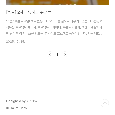
[젝트] 2차 리뷰하는 주간🌱
10월 18일 토요일! 젝트 활동이 데모데이를 끝으로 마무리되었습니다👏🏻🥂
젝트는 프로덕트 매니저, 프로덕트 디자이너, 프론트 개발자, 백엔드 개발자가
한 팀이 되어 서비스를 만드는 IT 사이드 프로젝트 동아리입니다. 저는 젝트에
서 팝업스토어 웨이팅 서비스 '스팟잇'을 만들었습니다.스팟잇 바로 가기👉🏻
2025. 10. 25.
https://www.spotit.co.kr/ 스팟잇 Spot It!지금, 이 순간의 핫플을 스팟
잇!www.spotit.co.kr더보기'행사를 열려고 하는데 사람이 어느정도 올지 감
1
이안와요.. 한편으론 너무 몰려 관리가 안될까 봐 걱정돼요😥' 플리마켓, 팝업
스토어, 부스 운영하시는 분이라면 한 번쯤 이런 고민 있으시죠?한정된 공간,
짧은 시간 안에 몰리는 인파.대기줄은 길어지고, 고객은 불편해하..
Designed by 티스토리
© Daum Corp.