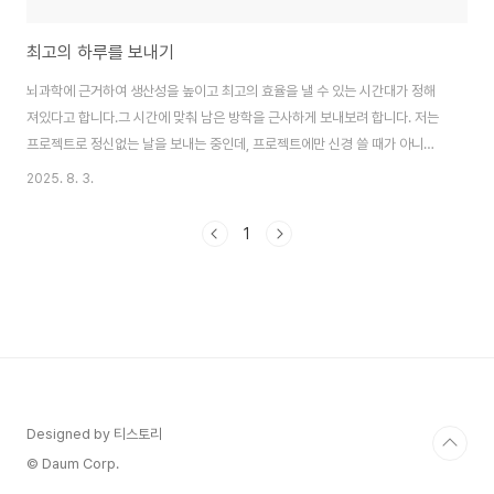
최고의 하루를 보내기
뇌과학에 근거하여 생산성을 높이고 최고의 효율을 낼 수 있는 시간대가 정해
져있다고 합니다.그 시간에 맞춰 남은 방학을 근사하게 보내보려 합니다. 저는
프로젝트로 정신없는 날을 보내는 중인데, 프로젝트에만 신경 쓸 때가 아니긴
합니다 ...각종 어학점수나 컴활은 필요없는지 다시 살펴봐야 합니다. 시작시간
2025. 8. 3.
종료시간키워드내용7:009:00뇌의 골든타임자기계발9:0012:00방해요소
차단집중시간12:0013:00세로토닌점심식사13:0014:00옥시토신휴식
1
14:0016:00단순한 업무집중할 필요없는 단순 업무16:0018:00노르아드레
날린막판 스퍼트18:0019:00뇌 리셋운동19:0021:00세로토닌저녁식사
21:0023:00옥시토신휴식23:007:00멜라토닌7시간 이상 수면 7시 기상은
쉽지 않지만 시도해볼 만하..
Designed by 티스토리
© Daum Corp.